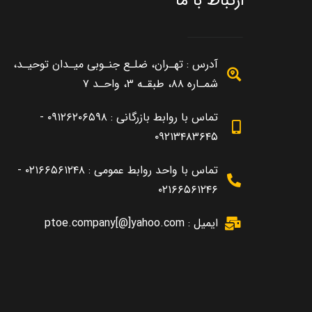
ارتباط با ما
آدرس : تهـران، ضلـع جنـوبی میـدان توحیـد،
شمـاره ۸۸، طبقـه ۳، واحـد ۷
تماس با روابط بازرگانی : ۰۹۱۲۶۲۰۶۵۹۸ -
۰۹۲۱۳۴۸۳۶۴۵
تماس با واحد روابط عمومی : ۰۲۱۶۶۵۶۱۲۴۸ -
۰۲۱۶۶۵۶۱۲۴۶
ایمیل : ptoe.company[@]yahoo.com