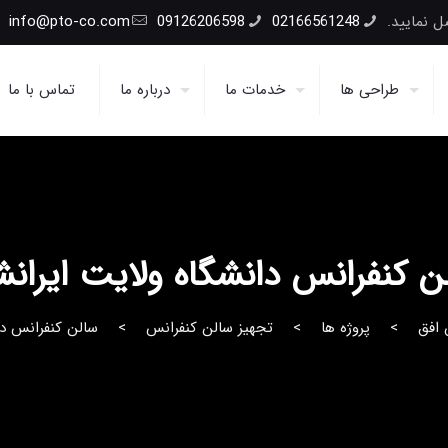
 نمایید.
02166561248
09126206598
info@pto-co.com
طراحی ها
خدمات ما
درباره ما
تماس با ما
ن کنفرانس دانشگاه ولایت ایرانش
 افق
پروژه ها
تجهیز سالن کنفرانس
سالن کنفرانس دا