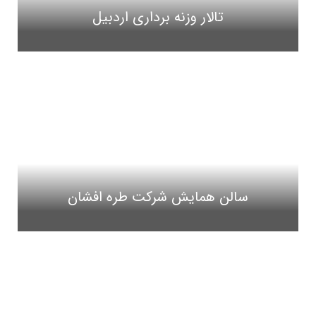
تالار وزنه برداری اردبیل
سالن همایش شرکت طره افشان