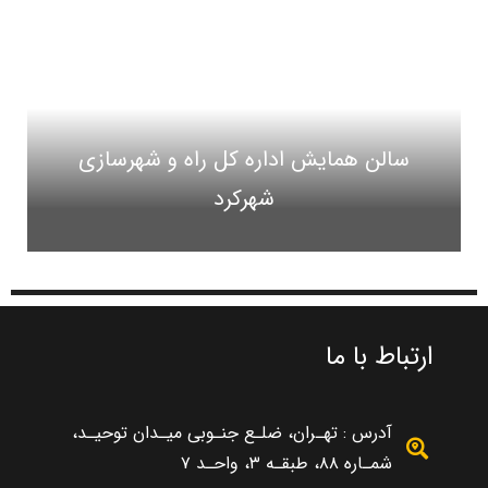
سالن همایش اداره کل راه و شهرسازی
شهرکرد
ارتباط با ما
آدرس : تهـران، ضلـع جنـوبی میـدان توحیـد،
شمـاره ۸۸، طبقـه ۳، واحـد ۷