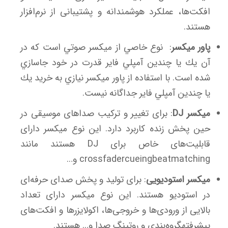
افکت‌ها، عملکرد هوشمندانه و پشتیبانی از نرم‌افزار
هستند.
پاور میکسر
: نوع خاصي از ميكسر صوتي است كه در
آن يك يا چندين آمپلي فاير قدرت در خود جاسازي
شده است. با استفاده از پاور ميكسر نيازي به خريد يك
يا چندين آمپلي فاير جداگانه نيست.
میکسر DJ
: برای تغییر و ترکیب صداهای موسیقی در
حین پخش زنده کاربرد دارد. این نوع میکسر دارای
قابلیت‌های خاص برای DJ هستند مانند
crossfadercueingbeatmatching و…
میکسر استودیویی
: برای تولید و پخش صدای حرفه‌ای
در استوديو هستند. این نوع ميكسر دارای تعداد
بالایی از ورودی‌ها و خروجی‌ها، اکولایزرها و افکت‌های
پیشرفتهگروه‌بندی و روتینگ صدا و… هستند.